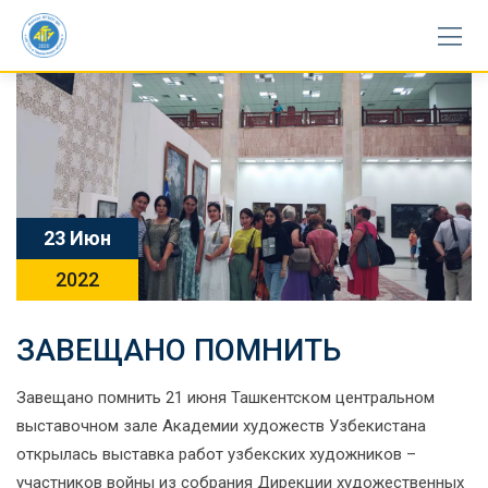
Skip
to
content
23 Июн
2022
ЗАВЕЩАНО ПОМНИТЬ
Завещано помнить 21 июня Ташкентском центральном
выставочном зале Академии художеств Узбекистана
открылась выставка работ узбекских художников –
участников войны из собрания Дирекции художественных