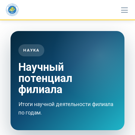
Skip
to
content
НАУКА
Научный
потенциал
филиала
Итоги научной деятельности филиала
по годам.