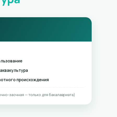
ользование
 аквакультура
вотного происхождения
очно-заочная — только для бакалавриата)