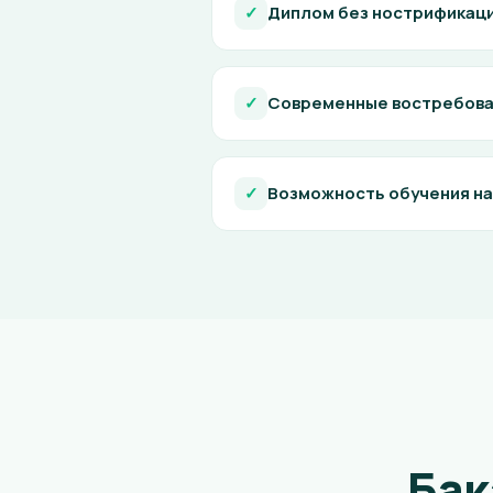
✓
Диплом без нострификац
✓
Современные востребова
✓
Возможность обучения на
Бак