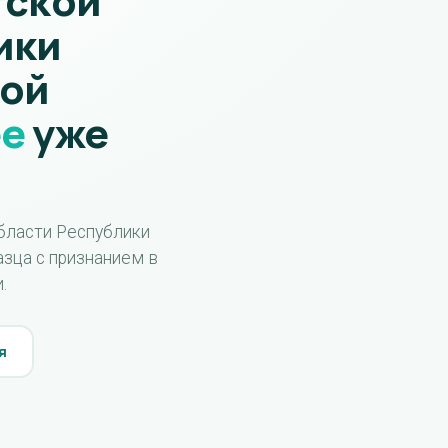
тской
ики
рой
ее
уже
2026
приёмная
кампания
бласти Республики
зца с признанием в
.
я