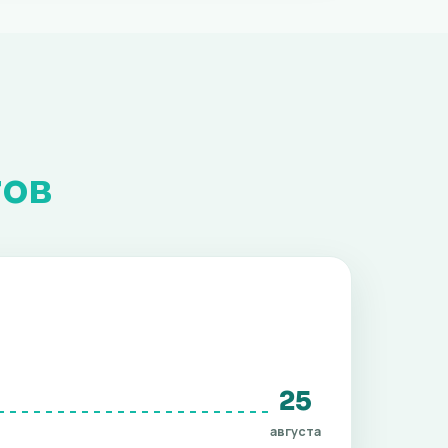
тов
25
августа