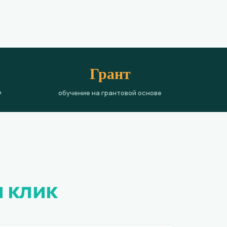
Грант
Ф
обучение на грантовой основе
н клик