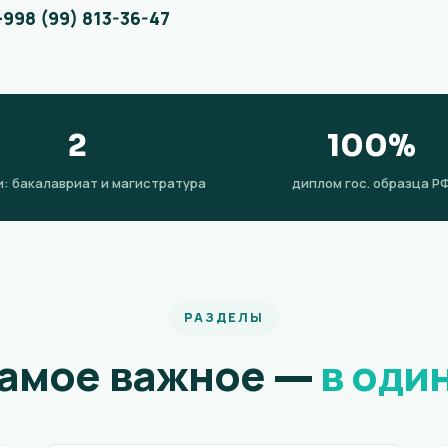
+998 (99) 813-36-47
2
100%
: бакалавриат и магистратура
диплом гос. образца Р
РАЗДЕЛЫ
самое важное —
в оди