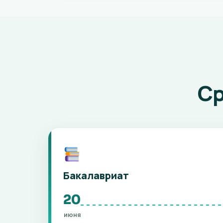
Ср
Бакалавриат
20
июня