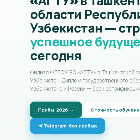
«АГТУ» в Ташкен
области Республ
Узбекистан — ст
успешное будущ
сегодня
Филиал ФГБОУ ВО «АГТУ» в Ташкентской о
Узбекистан. Диплом государственного обра
Узбекистане и России — без нострификации
Приём-2026 →
Стоимость обучени
Telegram-бот приёма