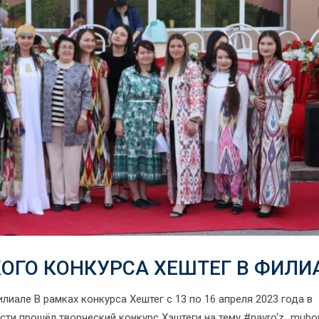
ОГО КОНКУРСА ХЕШТЕГ В ФИЛИ
иале В рамках конкурса Хештег с 13 по 16 апреля 2023 года в
ти прошёл творческий конкурс Хэштеги на тему #navro‘z_mubor