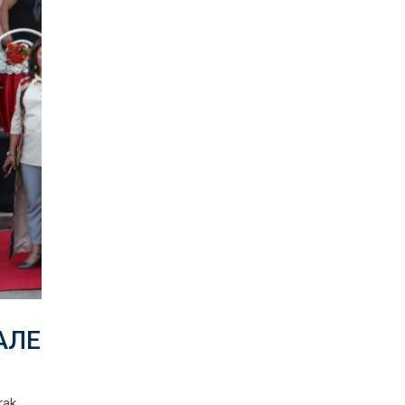
АЛЕ
ak,