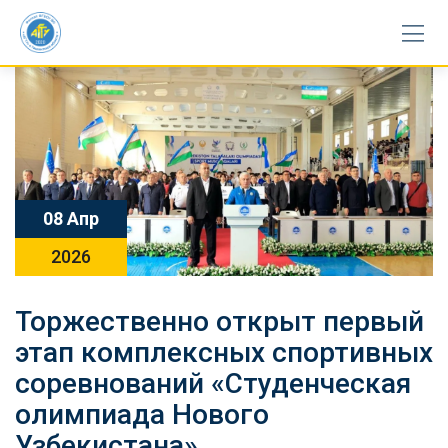
Skip
to
content
08 Апр
2026
Торжественно открыт первый
этап комплексных спортивных
соревнований «Студенческая
олимпиада Нового
Узбекистана»