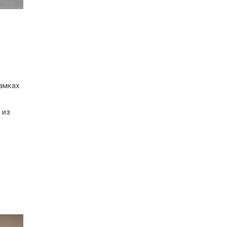
амках
 из