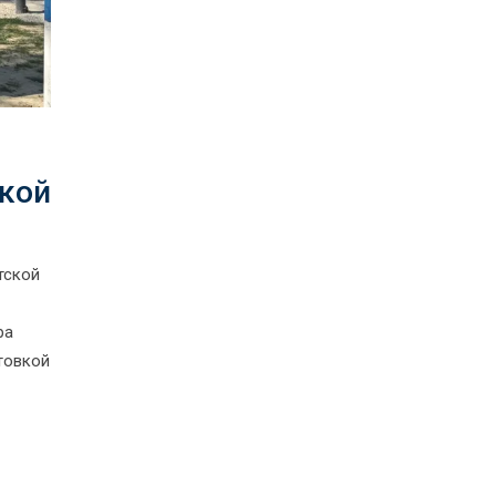
ской
тской
ра
товкой