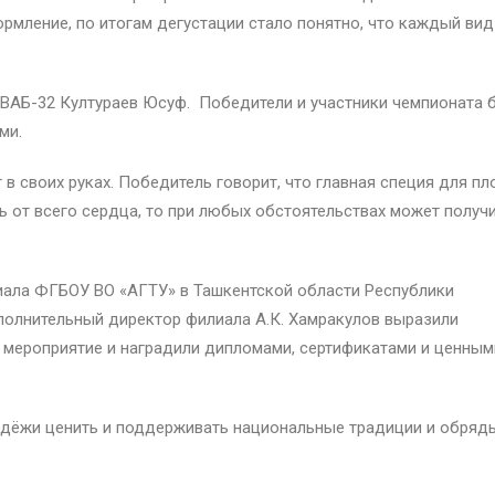
рмление, по итогам дегустации стало понятно, что каждый вид
ВАБ-32 Култураев Юсуф. Победители и участники чемпионата 
ми.
 в своих руках. Победитель говорит, что главная специя для пл
ть от всего сердца, то при любых обстоятельствах может получ
иала ФГБОУ ВО «АГТУ» в Ташкентской области Республики
полнительный директор филиала А.К. Хамракулов выразили
 мероприятие и наградили дипломами, сертификатами и ценным
дёжи ценить и поддерживать национальные традиции и обряды