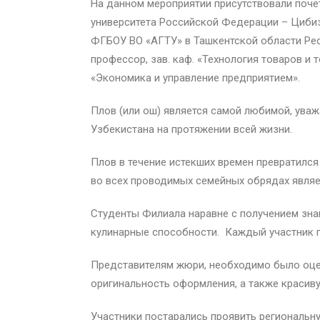
На данном мероприятии присутствовали поче
университета Российской Федерации – Цибизо
ФГБОУ ВО «АГТУ» в Ташкентской области Респ
профессор, зав. каф. «Технология товаров и т
«Экономика и управление предприятием».
Плов (или ош) является самой любимой, ува
Узбекистана на протяжении всей жизни.
Плов в течение истекших времен превратился 
во всех проводимых семейных обрядах явля
Студенты Филиала наравне с получением зна
кулинарные способности. Каждый участник 
Представителям жюри, необходимо было оцени
оригинальность оформления, а также красив
Участники постарались проявить региональн