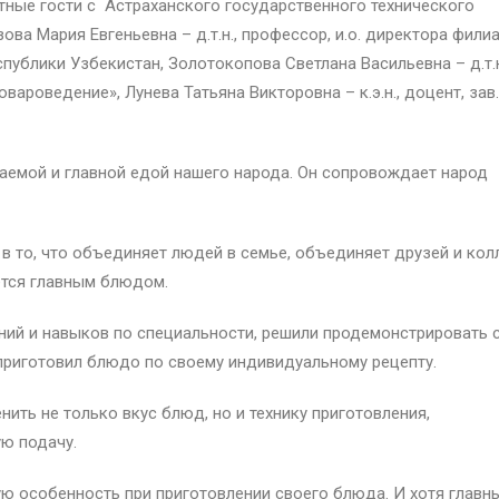
тные гости с Астраханского государственного технического
ва Мария Евгеньевна – д.т.н., профессор, и.о. директора фили
ублики Узбекистан, Золотокопова Светлана Васильевна – д.т.н
овароведение», Лунева Татьяна Викторовна – к.э.н., доцент, зав.
жаемой и главной едой нашего народа. Он сопровождает народ
в то, что объединяет людей в семье, объединяет друзей и колл
ется главным блюдом.
ний и навыков по специальности, решили продемонстрировать 
приготовил блюдо по своему индивидуальному рецепту.
ть не только вкус блюд, но и технику приготовления,
ую подачу.
ую особенность при приготовлении своего блюда. И хотя главн