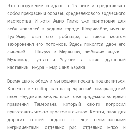
Это сооружение создано в 15 веке и представляет
собой прекрасный образец средневекового зодческого
мастерства. И хотя, Амир Тимур уже приготовил для
себя мавзолей в родном городе Шахрисабзе, именно
Гур-Эмир стал его гробницей, а также местом
захоронения его потомков. Здесь покоятся двое его
сыновей – Шахрух и Мираншах, любимые внуки –
Мухаммад Султан и Улугбек, а также духовный
наставник Тимура – Мир Саид Барака.
Время шло к обеду и мы решили поехать подкрепиться.
Конечно же выбор пал на прекрасный самаркандский
плов. Неудивительно, но плов тоже придумали во время
правления Тамерлана, который как-то попросил
приготовить что-то простое и сытное. Кстати, плов для
дорогих гостей подают с еще несмешанными
ингридиентами: отдельно рис, отдельно мясо и