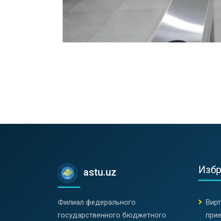
Изб
astu.uz
Филиал федерального
Вир
государственного бюджетного
при