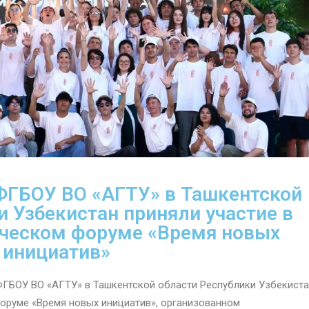
ФГБОУ ВО «АГТУ» в Ташкентской
и Узбекистан приняли участие в
ческом форуме «Время новых
инициатив»
 ФГБОУ ВО «АГТУ» в Ташкентской области Республики Узбекист
оруме «Время новых инициатив», организованном