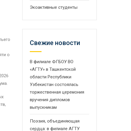
Экоактивные студенты
тьего
Свежие новости
яти о
В филиале ФГБОУ ВО
«АГТУ» в Ташкентской
2026
области Республики
ума.
Узбекистан состоялась
торжественная церемония
ых
вручения дипломов
тв,
выпускникам
Поэзия, объединяющая
сердца: в филиале АГТУ