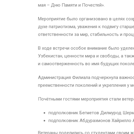
мая – Дню Памяти и Почестей».
Мероприятие было организовано в целях сох
духе патриотизма, уважения к подвигу старш
ответственности за мир, стабильность и про
В ходе встречи особое внимание было уделе
Узбекистан, ценности мира и свободы, а так
и самоотверженность во имя будущих поколе
Администрация Филиала подчеркнула важност
преемственности поколений и укрепления у 
Почётными гостями мероприятия стали ветер
подполковник Бегметов Дилмурод Шерм
подполковник Абдурахмонов Хайрилло 
Ветераны поделились со студентами своим 