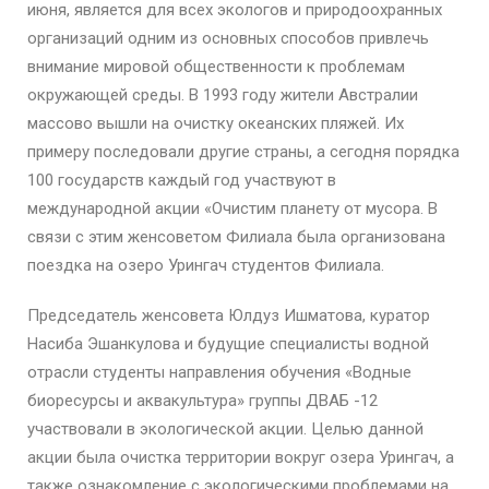
июня, является для всех экологов и природоохранных
организаций одним из основных способов привлечь
внимание мировой общественности к проблемам
окружающей среды. В 1993 году жители Австралии
массово вышли на очистку океанских пляжей. Их
примеру последовали другие страны, а сегодня порядка
100 государств каждый год участвуют в
международной акции «Очистим планету от мусора. В
связи с этим женсоветом Филиала была организована
поездка на озеро Урингач студентов Филиала.
Председатель женсовета Юлдуз Ишматова, куратор
Насиба Эшанкулова и будущие специалисты водной
отрасли студенты направления обучения «Водные
биоресурсы и аквакультура» группы ДВАБ -12
участвовали в экологической акции. Целью данной
акции была очистка территории вокруг озера Урингач, а
также ознакомление с экологическими проблемами на