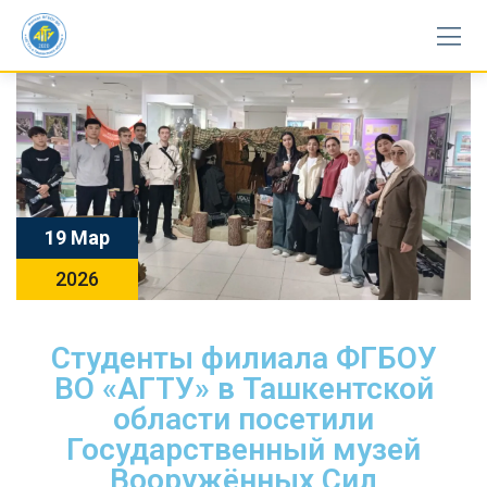
19 Мар
2026
Студенты филиала ФГБОУ
ВО «АГТУ» в Ташкентской
области посетили
Государственный музей
Вооружённых Сил