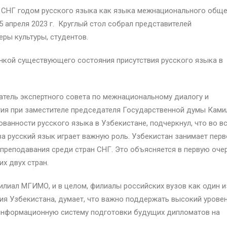
 СНГ годом русского языка как языка межнационального обще
 апреля 2023 г. Круглый стол собрал представителей
ры культуры, студентов.
нкой существующего состояния присутствия русского языка в
атель экспертного совета по межнациональному диалогу и
тия при заместителе председателя Государственной думы Кам
нности русского языка в Узбекистане, подчеркнул, что во в
а русский язык играет важную роль. Узбекистан занимает перв
 преподавания среди стран СНГ. Это объясняется в первую оче
х двух стран.
лиал МГИМО, и в целом, филиалы российских вузов как один и
я Узбекистана, думает, что важно поддержать высокий урове
 информационную систему подготовки будущих дипломатов на