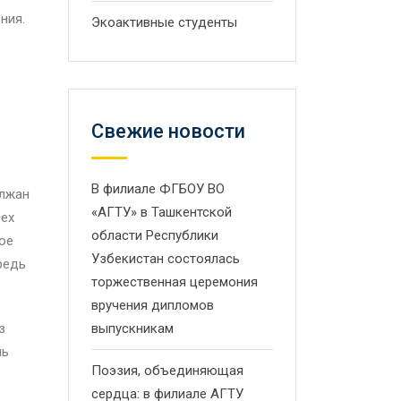
ния.
Экоактивные студенты
Свежие новости
В филиале ФГБОУ ВО
илжан
«АГТУ» в Ташкентской
сех
области Республики
ое
Узбекистан состоялась
редь
торжественная церемония
вручения дипломов
з
выпускникам
нь
Поэзия, объединяющая
сердца: в филиале АГТУ