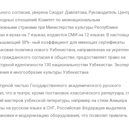
ного согласия, уверена Саодат Давлатова, Руководитель Цент
ародных отношений Комитет по межнациональным
бежными странами при Министерстве культуры Республики
ах и вузах на 7 языках, издаются СМИ на 12 языках. В настоящ
овышающий 50%- ный коэффициент для имеющих сертификаты
ыковая политика нового Узбекистана, направленная на укрепле
гражданского согласия в обществе, предоставляет право на
турной идентичности 130 национальностям Узбекистан. Экспер
ения в многообразие культуры Узбекистана.
урной частью Государственного академического русского
, что в театре, кроме постановок классического репертуара, с
й мастеров узбекской литературы, например на стихи Алишера
ры на русском языке в СНГ, Российская Федерация выделила
ановки и модернизацию оборудования, что позволит привлечь