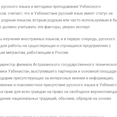
русского языка и методики преподавания Узбекского
в, считает, что в Узбекистане русский язык имеет статус не
ся родным языком, вторым родным или часто используемым в бы
е должно учитывать эти факторы, уверен эксперт.
ы изучения иностранных языков, и в первую очередь, русского
 для работы на существующих и строящихся предприятиях с
вым мигрантам, работающим в России.
ректор филиала Астраханского государственного техническо
лики Узбекистан, выступившего партнером и основной площадк
агодарив присутствующих за интересные мнения и информацию,
ижение и повсеместное присутствие русского языка в Узбекист
 прав для всех граждан на право на свободное вероисповеда
дение национальных традиций, обычаев, обрядов на основе