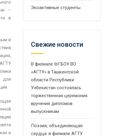
ного
Экоактивные студенты
ечи –
ета в
вым в
Свежие новости
ствия
ация,
 АГТУ
В филиале ФГБОУ ВО
блики
«АГТУ» в Ташкентской
У для
области Республики
ции.
Узбекистан состоялась
торжественная церемония
яющая
вручения дипломов
енной
выпускникам
ации
овета
Поэзия, объединяющая
ках и
сердца: в филиале АГТУ