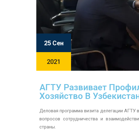
25 Сен
2021
АГТУ Развивает Профи
Хозяйство В Узбекиста
Деловая программа визита делегации АГТУ 
вопросов сотрудничества и взаимодейств
страны.