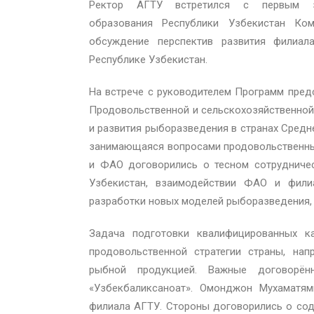
Ректор АГТУ встретился с первым з
образования Республики Узбекистан Ко
обсуждение перспектив развития филиала
Республике Узбекистан.
На встрече с руководителем Программ пре
Продовольственной и сельскохозяйственной
и развития рыборазведения в странах Средн
занимающаяся вопросами продовольственных
и ФАО договорились о тесном сотрудничес
Узбекистан, взаимодействии ФАО и фили
разработки новых моделей рыборазведения,
Задача подготовки квалифицированных к
продовольственной стратегии страны, нап
рыбной продукцией. Важные договорён
«Узбекбаликсаноат». Омонджон Мухаматям
филиала АГТУ. Стороны договорились о соде