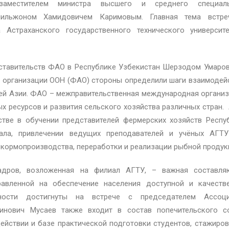
аместителем министра высшего и среднего специаль
мильжоном Хамидовичем Каримовым. Главная тема встр
 Астраханского государственного технического университ
дставительств ФАО в Республике Узбекистан Шерзодом Умаро
 организации ООН (ФАО) стороны определили шаги взаимодей
ей Азии. ФАО – межправительственная международная организ
 ресурсов и развития сельского хозяйства различных стран.
тве в обучении представителей фермерских хозяйств Респу
ала, привлечении ведущих преподавателей и учёных АГТ
 кормопроизводства, переработки и реализации рыбной продук
адров, возложенная на филиал АГТУ, – важная составл
равленной на обеспечение населения доступной и качеств
ности достигнуты на встрече с председателем Ассоци
инович Мусаев также входит в состав попечительского с
йствии и базе практической подготовки студентов, стажиров