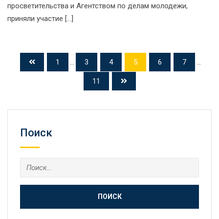
просветительства и Агентством по делам молодежи,
приняли участие […]
1
...
3
4
5
6
7
...
11
Поиск
Найти: