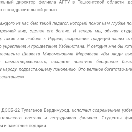
тельный директор филиала АГТУ в Ташкентской области, д
в с поздравительной речью:
каждого из нас был такой педагог, который помог нам глубже по
ренний мир, сделал его богаче. И теперь мы, обучая студе
, такие как любовь к Родине, сохранение традиций наших от
о укрепления и процветания Узбекистана. И сегодня мне бы хот
Президента Шавката Миромоновича Мирзиёева «Вы люди вы
 самоотверженность, создаёте поистине бесценное богат
 народу, подрастающему поколению. Это великое богатство-зна
оспитание»»
ы ДЭЭБ-22 Тулаганов Бердимурод,
исполнил современные узбе
ательского состава и сотрудников филиала
.
Студенты фил
ы и памятные подарки.