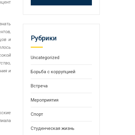
оцент
знать
нтов,
Рубрики
цов и
елось
сокой
Uncategorized
ство,
ния и
Борьба с коррупцией
Встреча
Мероприятия
кские
Спорт
иала
Студенческая жизнь