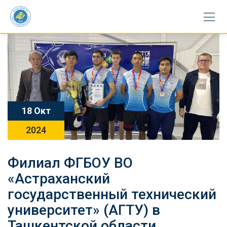
Skip
to
content
18 Окт
2024
Филиал ФГБОУ ВО
«Астраханский
государственный технический
университет» (АГТУ) в
Ташкентской области