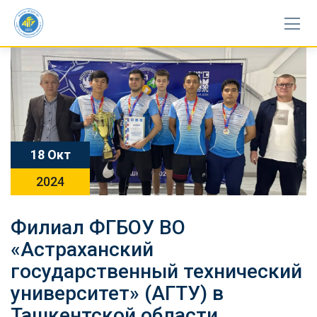
Skip
to
content
18 Окт
2024
Филиал ФГБОУ ВО
«Астраханский
государственный технический
университет» (АГТУ) в
Ташкентской области