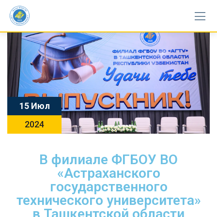
15 Июл
2024
В филиале ФГБОУ ВО
«Астраханского
государственного
технического университета»
в Ташкентской области