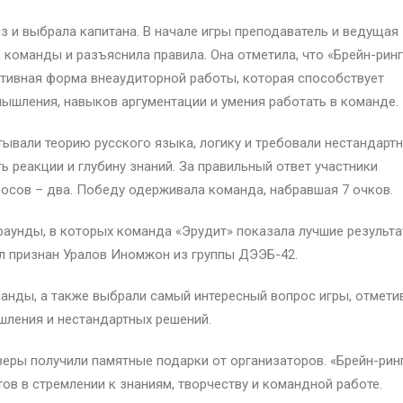
 и выбрала капитана. В начале игры преподаватель и ведущая
команды и разъяснила правила. Она отметила, что «Брейн-ринг
ективная форма внеаудиторной работы, которая способствует
мышления, навыков аргументации и умения работать в команде.
ывали теорию русского языка, логику и требовали нестандарт
 реакции и глубину знаний. За правильный ответ участники
росов – два. Победу одерживала команда, набравшая 7 очков.
унды, в которых команда «Эрудит» показала лучшие результа
л признан Уралов Иномжон из группы ДЭЭБ-42.
нды, а также выбрали самый интересный вопрос игры, отмети
шления и нестандартных решений.
еры получили памятные подарки от организаторов. «Брейн-рин
в в стремлении к знаниям, творчеству и командной работе.