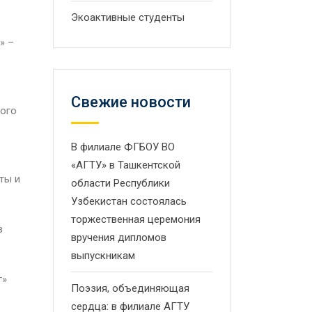
Экоактивные студенты
» –
Свежие новости
ного
В филиале ФГБОУ ВО
«АГТУ» в Ташкентской
ты и
области Республики
Узбекистан состоялась
торжественная церемония
в
вручения дипломов
выпускникам
г»
Поэзия, объединяющая
сердца: в филиале АГТУ