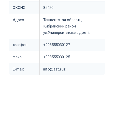
ОКОНХ
85420
Адрес
Ташкентская область,
Кибрайский район,
ул.Университетская, дом 2
телефон
+998555030127
факс
+998555030125
Е-mail:
info@astu.uz