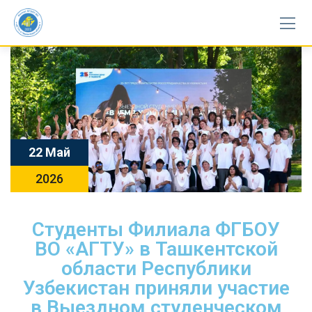
22 Май
2026
Студенты Филиала ФГБОУ
ВО «АГТУ» в Ташкентской
области Республики
Узбекистан приняли участие
в Выездном студенческом