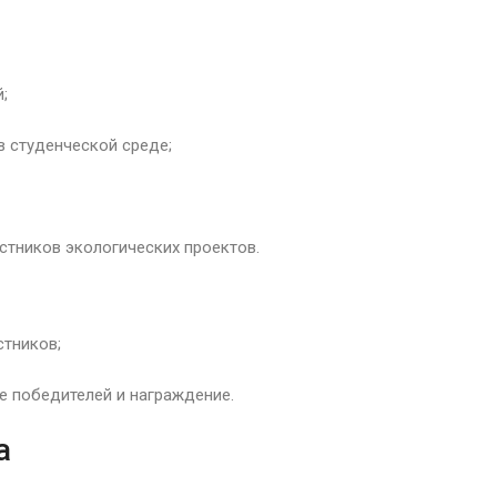
;
в студенческой среде;
стников экологических проектов.
стников;
е победителей и награждение.
а