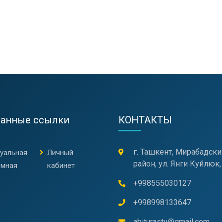
ранные ссылки
КОНТАКТЫ
г. Ташкент, Мирабадски
туальная
Личный
район, ул. Янги Куйлюк,
емная
кабинет
+998555030127
+998998133647
abiturastu@gmail.com