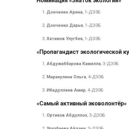
Номинация «Знаток экологии»
Донченко Арина
, 1-ДЭЭБ
Донченко Дарья
, 1-ДЭЭБ
Хатамов Улугбек
, 1-ДЭЭБ
«Пропагандист экологической к
Абдужаббарова Камилла
, 3-ДЭЭБ
Маракулина Ольга
, 4-ДЭЭБ
Ибадуллаев Амир
, 4-ДЭЭБ
«Самый активный эковолонтёр»
Ортиков Абдуллох
, 3-ДЭЭБ
Уразбаева Айдана
, 3-ДЭЭБ